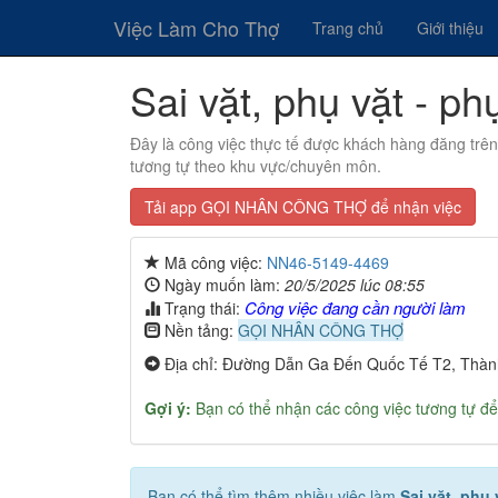
Việc Làm Cho Thợ
Trang chủ
Giới thiệu
Sai vặt, phụ vặt - p
Đây là công việc thực tế được khách hàng đăng trê
tương tự theo khu vực/chuyên môn.
Tải app GỌI NHÂN CÔNG THỢ để nhận việc
Mã công việc:
NN46-5149-4469
Ngày muốn làm:
20/5/2025 lúc 08:55
Công việc đang cần người làm
Trạng thái:
Nền tảng:
GỌI NHÂN CÔNG THỢ
Địa chỉ: Đường Dẫn Ga Đến Quốc Tế T2, Thành
Gợi ý:
Bạn có thể nhận các công việc tương tự để
Bạn có thể tìm thêm nhiều việc làm
Sai vặt, phụ 