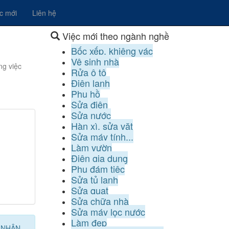
ệc mới
Liên hệ
Việc mới theo ngành nghề
Bốc xếp, khiêng vác
Vệ sinh nhà
ng việc
Rửa ô tô
Điện lạnh
Phụ hồ
Sửa điện
Sửa nước
Hàn xì, sửa vặt
Sửa máy tính...
Làm vườn
Điện gia dụng
Phụ đám tiệc
Sửa tủ lạnh
Sửa quạt
Sửa chữa nhà
Sửa máy lọc nước
Làm đẹp
I NHÂN