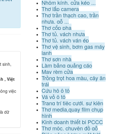
Nhôm kính, cửa kéo ...
Thợ lắp camera
Thợ trần thạch cao, trần
nhựa, gỗ ...
Thợ cốp pha
Thợ tủ, vách nhựa
Thợ tủ, vách ván ép
Thợ vệ sinh, bơm gas máy
lạnh
Thợ sơn nhà
 sinh,
Làm bảng quảng cáo
May rèm cửa
Trồng trọt hoa màu, cây ăn
 , Việt
trái
Cứu hộ ô tô
ông việc
Vá vỏ ô tô
Trang trí tiệc cưới, sự kiện
Thợ media,quay film chụp
là dữ
hình
Kinh doanh thiết bị PCCC
Thợ mộc, chuyên đồ gỗ