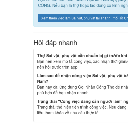
CÔNG. Nếu bạn là thợ hoặc lao động có kinh nghi
Xem thêm việc làm Sai vặt, phụ vặt tại Thành Phố Hồ C
Hỏi đáp nhanh
Thợ Sai vặt, phụ vặt cần chuẩn bị gì trước kh
Bạn nên xem mô tả công việc, xác nhận thời gian/
nên hỏi trước trên app.
Làm sao để nhận công việc Sai vặt, phụ vặt t
Nam?
Bạn hãy cài ứng dụng Gọi Nhân Công Thợ để nhận
phù hợp để bạn nhận nhanh.
Trạng thái “Công việc đang cần người làm” ng
Trạng thái thể hiện tiến trình công việc. Nếu đan
liệu tham khảo về nhu cầu thực tế.