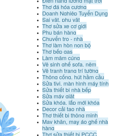
Điện năng lượng mặt trời
Thợ đá hóa cương
Doanh Nghiệp Tuyển Dụng
Sai vặt, phụ vặt
Thợ sửa xe cơ giới
Phụ bán hàng
Chuyển trọ - nhà
Thợ làm hòn non bộ
Thợ bếp gas
Làm mâm cúng
Vệ sinh ghế sofa, nệm
Vẽ tranh trang trí tường
Thông cống, hút hầm cầu
Sửa tivi, màn hình máy tính
Sửa thiết bị nhà bếp
Sửa máy giặt
Sửa khóa, lắp mới khóa
Decor cải tạo nhà
Thợ thiết bị thông minh
May khăn, may áo ghế nhà
hàng
Thợ sửa thiết bị PCCC