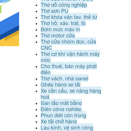
Thợ gỗ công nghiệp
Thợ sơn PU
Thợ khóa vân tay, thẻ từ
Thợ hồ: xây, trát, tô
Bơm mực máy in
Thợ motor cửa
Thợ cửa nhôm đúc, cửa
CNC
Thợ cơ khí vận hành máy
móc
Cho thuê, bán máy phát
điện
Thợ vách, nhà panel
Ghép hàng xe tải
Xe cần cẩu, xe nâng hàng
hoá
San lấp mặt bằng
Điện công nghiệp
Phun diệt côn trùng
Xe tải chở hàng
Lau kính, vệ sinh công