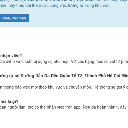
ệm, hãy theo dõi thêm các công việc tương tự trong khu vực.
hí Minh, Việt Nam
i nhận việc?
địa điểm và chuẩn bị dụng cụ phù hợp. Với các hạng mục có vật tư phát
ương tự tại Đường Dẫn Ga Đến Quốc Tế T2, Thành Phố Hồ Chí Minh
 thông báo việc mới theo khu vực và chuyên môn. Hệ thống sẽ gợi ý c
hĩa là gì?
g cần người làm, thợ có thể nhận việc trên app. Nếu đã hoàn thành, đây 