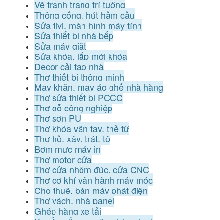
Vẽ tranh trang trí tường
Thông cống, hút hầm cầu
Sửa tivi, màn hình máy tính
Sửa thiết bị nhà bếp
Sửa máy giặt
Sửa khóa, lắp mới khóa
Decor cải tạo nhà
Thợ thiết bị thông minh
May khăn, may áo ghế nhà hàng
Thợ sửa thiết bị PCCC
Thợ gỗ công nghiệp
Thợ sơn PU
Thợ khóa vân tay, thẻ từ
Thợ hồ: xây, trát, tô
Bơm mực máy in
Thợ motor cửa
Thợ cửa nhôm đúc, cửa CNC
Thợ cơ khí vận hành máy móc
Cho thuê, bán máy phát điện
Thợ vách, nhà panel
Ghép hàng xe tải