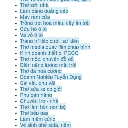
Thợ sơn nhà
Làm bảng quảng cáo
May rèm cửa
Trồng trọt hoa màu, cây ăn trái
Cứu hộ ô tô
Vá vỏ ô tô
Trang trí tiệc cưới, sự kiện
Thợ media,quay film chụp hình
Kinh doanh thiết bị PCCC
Thợ mộc, chuyên đồ gỗ
Điện năng lượng mặt trời
Thợ đá hóa cương
Doanh Nghiệp Tuyển Dụng
Sai vặt, phụ vặt
Thợ sửa xe cơ giới
Phụ bán hàng
Chuyển trọ - nhà
Thợ làm hòn non bộ
Thợ bếp gas
Làm mâm cúng
Vệ sinh ghế sofa, nệm