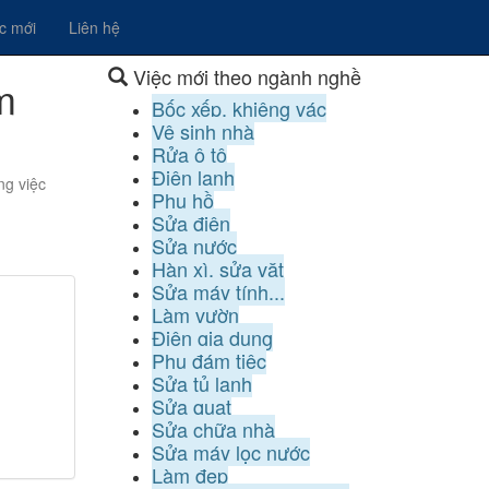
ệc mới
Liên hệ
Việc mới theo ngành nghề
m
Bốc xếp, khiêng vác
Vệ sinh nhà
Rửa ô tô
Điện lạnh
ng việc
Phụ hồ
Sửa điện
Sửa nước
Hàn xì, sửa vặt
Sửa máy tính...
Làm vườn
Điện gia dụng
Phụ đám tiệc
Sửa tủ lạnh
Sửa quạt
Sửa chữa nhà
Sửa máy lọc nước
Làm đẹp