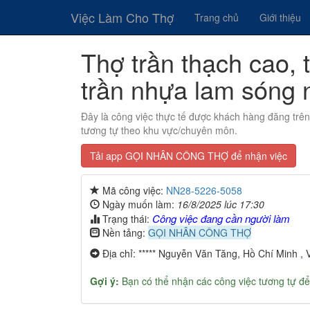
Việc Làm Cho Thợ
Trang chủ
Giới thiệu
Thợ trần thạch cao, t
trần nhựa lam sóng 
Đây là công việc thực tế được khách hàng đăng trê
tương tự theo khu vực/chuyên môn.
Tải app GỌI NHÂN CÔNG THỢ để nhận việc
Mã công việc:
NN28-5226-5058
Ngày muốn làm:
16/8/2025 lúc 17:30
Công việc đang cần người làm
Trạng thái:
Nền tảng:
GỌI NHÂN CÔNG THỢ
Địa chỉ: ***** Nguyễn Văn Tăng, Hồ Chí Minh , 
Gợi ý:
Bạn có thể nhận các công việc tương tự để