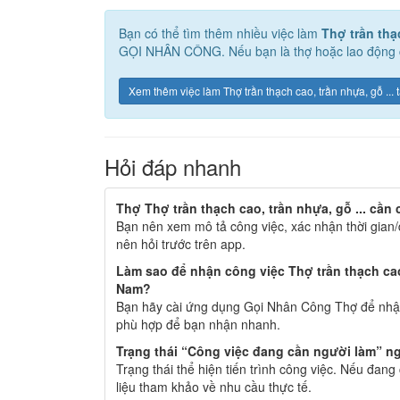
Bạn có thể tìm thêm nhiều việc làm
Thợ trần thạc
GỌI NHÂN CÔNG. Nếu bạn là thợ hoặc lao động có
Xem thêm việc làm Thợ trần thạch cao, trần nhựa, gỗ ...
Hỏi đáp nhanh
Thợ Thợ trần thạch cao, trần nhựa, gỗ ... cần 
Bạn nên xem mô tả công việc, xác nhận thời gian/
nên hỏi trước trên app.
Làm sao để nhận công việc Thợ trần thạch cao,
Nam?
Bạn hãy cài ứng dụng Gọi Nhân Công Thợ để nhận
phù hợp để bạn nhận nhanh.
Trạng thái “Công việc đang cần người làm” ng
Trạng thái thể hiện tiến trình công việc. Nếu đan
liệu tham khảo về nhu cầu thực tế.