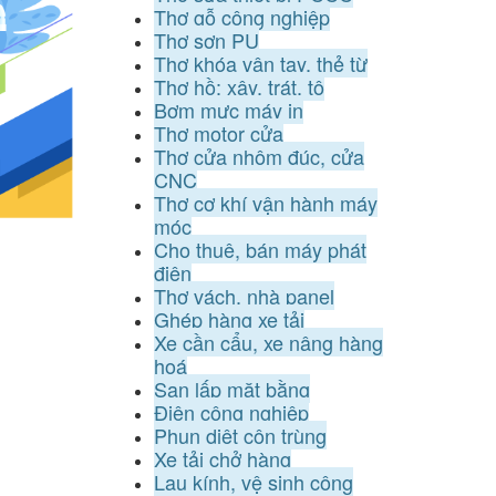
Thợ gỗ công nghiệp
Thợ sơn PU
Thợ khóa vân tay, thẻ từ
Thợ hồ: xây, trát, tô
Bơm mực máy in
Thợ motor cửa
Thợ cửa nhôm đúc, cửa
CNC
Thợ cơ khí vận hành máy
móc
Cho thuê, bán máy phát
điện
Thợ vách, nhà panel
Ghép hàng xe tải
Xe cần cẩu, xe nâng hàng
hoá
San lấp mặt bằng
Điện công nghiệp
Phun diệt côn trùng
Xe tải chở hàng
Lau kính, vệ sinh công