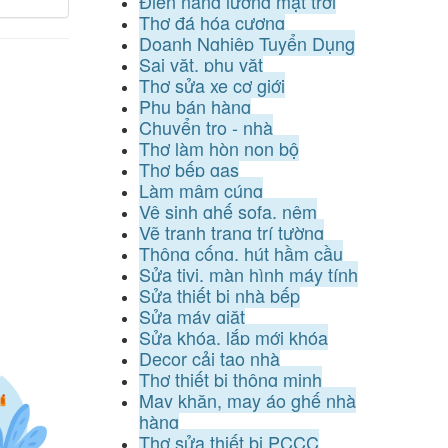
Điện năng lượng mặt trời
Thợ đá hóa cương
Doanh Nghiệp Tuyển Dụng
Sai vặt, phụ vặt
Thợ sửa xe cơ giới
Phụ bán hàng
Chuyển trọ - nhà
Thợ làm hòn non bộ
Thợ bếp gas
Làm mâm cúng
Vệ sinh ghế sofa, nệm
Vẽ tranh trang trí tường
Thông cống, hút hầm cầu
Sửa tivi, màn hình máy tính
Sửa thiết bị nhà bếp
Sửa máy giặt
Sửa khóa, lắp mới khóa
Decor cải tạo nhà
Thợ thiết bị thông minh
May khăn, may áo ghế nhà
hàng
Thợ sửa thiết bị PCCC