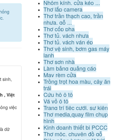
Nhôm kính, cửa kéo ...
Thợ lắp camera
thống
Thợ trần thạch cao, trần
c.
nhựa, gỗ ...
Thợ cốp pha
Thợ tủ, vách nhựa
Thợ tủ, vách ván ép
Thợ vệ sinh, bơm gas máy
lạnh
Thợ sơn nhà
Làm bảng quảng cáo
May rèm cửa
 sinh,
Trồng trọt hoa màu, cây ăn
trái
Cứu hộ ô tô
 , Việt
Vá vỏ ô tô
Trang trí tiệc cưới, sự kiện
ông việc
Thợ media,quay film chụp
hình
Kinh doanh thiết bị PCCC
là dữ
Thợ mộc, chuyên đồ gỗ