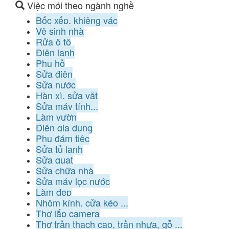
Việc mới theo ngành nghề
Bốc xếp, khiêng vác
Vệ sinh nhà
Rửa ô tô
Điện lạnh
Phụ hồ
Sửa điện
Sửa nước
Hàn xì, sửa vặt
Sửa máy tính...
Làm vườn
Điện gia dụng
Phụ đám tiệc
Sửa tủ lạnh
Sửa quạt
Sửa chữa nhà
Sửa máy lọc nước
Làm đẹp
Nhôm kính, cửa kéo ...
Thợ lắp camera
Thợ trần thạch cao, trần nhựa, gỗ ...