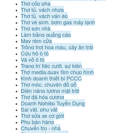
Thợ cốp pha
Thợ tủ, vách nhựa
Thợ tủ, vách ván ép
Thợ vệ sinh, bơm gas máy lạnh
Thợ sơn nhà
Làm bảng quảng cáo
May rèm cửa
Trồng trọt hoa màu, cây ăn trái
Cứu hộ ô tô
Vá vỏ ô tô
Trang trí tiệc cưới, sự kiện
Thợ media,quay film chụp hình
Kinh doanh thiết bị PCCC
Thợ mộc, chuyên đồ gỗ
Điện năng lượng mặt trời
Thợ đá hóa cương
Doanh Nghiệp Tuyển Dụng
Sai vặt, phụ vặt
Thợ sửa xe cơ giới
Phụ bán hàng
Chuyển trọ - nhà