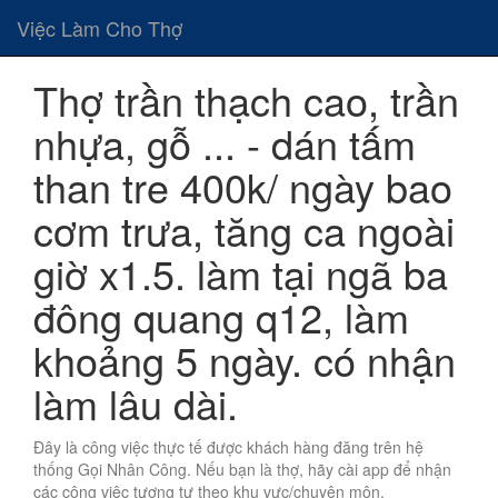
Việc Làm Cho Thợ
Thợ trần thạch cao, trần
nhựa, gỗ ... - dán tấm
than tre 400k/ ngày bao
cơm trưa, tăng ca ngoài
giờ x1.5. làm tại ngã ba
đông quang q12, làm
khoảng 5 ngày. có nhận
làm lâu dài.
Đây là công việc thực tế được khách hàng đăng trên hệ
thống Gọi Nhân Công. Nếu bạn là thợ, hãy cài app để nhận
các công việc tương tự theo khu vực/chuyên môn.