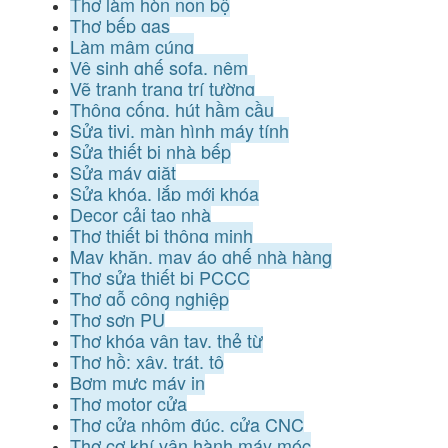
Thợ làm hòn non bộ
Thợ bếp gas
Làm mâm cúng
Vệ sinh ghế sofa, nệm
Vẽ tranh trang trí tường
Thông cống, hút hầm cầu
Sửa tivi, màn hình máy tính
Sửa thiết bị nhà bếp
Sửa máy giặt
Sửa khóa, lắp mới khóa
Decor cải tạo nhà
Thợ thiết bị thông minh
May khăn, may áo ghế nhà hàng
Thợ sửa thiết bị PCCC
Thợ gỗ công nghiệp
Thợ sơn PU
Thợ khóa vân tay, thẻ từ
Thợ hồ: xây, trát, tô
Bơm mực máy in
Thợ motor cửa
Thợ cửa nhôm đúc, cửa CNC
Thợ cơ khí vận hành máy móc