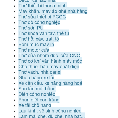
Thợ thiết bị thông minh
May khăn, may áo ghế nhà hàng
Thợ sửa thiết bị PCCC
Thợ gỗ công nghiệp
Thợ sơn PU
Thợ khóa vân tay, thẻ từ
Thợ hồ: xây, trát, tô
Bơm mực máy in
Thợ motor cửa
Thợ cửa nhôm đúc, cửa CNC
Thợ cơ khí vận hành máy móc
Cho thuê, bán máy phát điện
Thợ vách, nhà panel
Ghép hàng xe tải
Xe cần cẩu, xe nâng hàng hoá
San lấp mặt bằng
Điện công nghiệp
Phun diệt côn trùng
Xe tải chở hàng
Lau kính, vệ sinh công nghiệp
Làm mái che, dù che, nhà bạt...