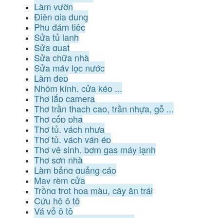
Làm vườn
Điện gia dụng
Phụ đám tiệc
Sửa tủ lạnh
Sửa quạt
Sửa chữa nhà
Sửa máy lọc nước
Làm đẹp
Nhôm kính, cửa kéo ...
Thợ lắp camera
Thợ trần thạch cao, trần nhựa, gỗ ...
Thợ cốp pha
Thợ tủ, vách nhựa
Thợ tủ, vách ván ép
Thợ vệ sinh, bơm gas máy lạnh
Thợ sơn nhà
Làm bảng quảng cáo
May rèm cửa
Trồng trọt hoa màu, cây ăn trái
Cứu hộ ô tô
Vá vỏ ô tô