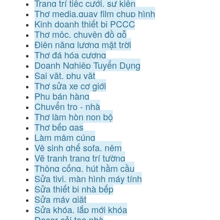
Trang trí tiệc cưới, sự kiện
Thợ media,quay film chụp hình
Kinh doanh thiết bị PCCC
Thợ mộc, chuyên đồ gỗ
Điện năng lượng mặt trời
Thợ đá hóa cương
Doanh Nghiệp Tuyển Dụng
Sai vặt, phụ vặt
Thợ sửa xe cơ giới
Phụ bán hàng
Chuyển trọ - nhà
Thợ làm hòn non bộ
Thợ bếp gas
Làm mâm cúng
Vệ sinh ghế sofa, nệm
Vẽ tranh trang trí tường
Thông cống, hút hầm cầu
Sửa tivi, màn hình máy tính
Sửa thiết bị nhà bếp
Sửa máy giặt
Sửa khóa, lắp mới khóa
Decor cải tạo nhà