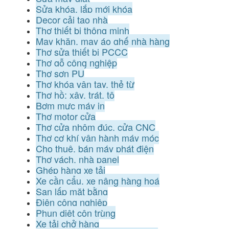
Sửa khóa, lắp mới khóa
Decor cải tạo nhà
Thợ thiết bị thông minh
May khăn, may áo ghế nhà hàng
Thợ sửa thiết bị PCCC
Thợ gỗ công nghiệp
Thợ sơn PU
Thợ khóa vân tay, thẻ từ
Thợ hồ: xây, trát, tô
Bơm mực máy in
Thợ motor cửa
Thợ cửa nhôm đúc, cửa CNC
Thợ cơ khí vận hành máy móc
Cho thuê, bán máy phát điện
Thợ vách, nhà panel
Ghép hàng xe tải
Xe cần cẩu, xe nâng hàng hoá
San lấp mặt bằng
Điện công nghiệp
Phun diệt côn trùng
Xe tải chở hàng