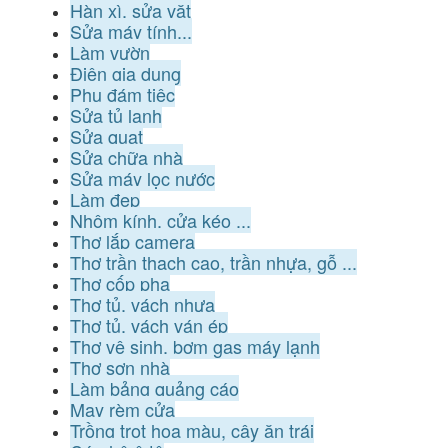
Hàn xì, sửa vặt
Sửa máy tính...
Làm vườn
Điện gia dụng
Phụ đám tiệc
Sửa tủ lạnh
Sửa quạt
Sửa chữa nhà
Sửa máy lọc nước
Làm đẹp
Nhôm kính, cửa kéo ...
Thợ lắp camera
Thợ trần thạch cao, trần nhựa, gỗ ...
Thợ cốp pha
Thợ tủ, vách nhựa
Thợ tủ, vách ván ép
Thợ vệ sinh, bơm gas máy lạnh
Thợ sơn nhà
Làm bảng quảng cáo
May rèm cửa
Trồng trọt hoa màu, cây ăn trái