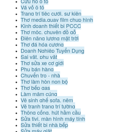
Cứu hộ ô tô
Vá vỏ ô tô
Trang trí tiệc cưới, sự kiện
Thợ media,quay film chụp hình
Kinh doanh thiết bị PCCC
Thợ mộc, chuyên đồ gỗ
Điện năng lượng mặt trời
Thợ đá hóa cương
Doanh Nghiệp Tuyển Dụng
Sai vặt, phụ vặt
Thợ sửa xe cơ giới
Phụ bán hàng
Chuyển trọ - nhà
Thợ làm hòn non bộ
Thợ bếp gas
Làm mâm cúng
Vệ sinh ghế sofa, nệm
Vẽ tranh trang trí tường
Thông cống, hút hầm cầu
Sửa tivi, màn hình máy tính
Sửa thiết bị nhà bếp
Sửa máy giặt