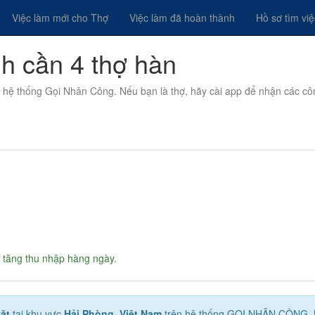
Việc làm mới cho Thợ
Việc làm đã hoàn thành
Hồ sơ tìm vi
nh cần 4 thợ hàn
n hệ thống Gọi Nhân Công. Nếu bạn là thợ, hãy cài app để nhận các cô
 tăng thu nhập hàng ngày.
vặt
tại khu vực
Hải Phòng, Việt Nam
trên hệ thống GỌI NHÂN CÔNG. 