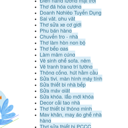
Điện năng lượng mặt trời
Thợ đá hóa cương
Doanh Nghiệp Tuyển Dụng
Sai vặt, phụ vặt
Thợ sửa xe cơ giới
Phụ bán hàng
Chuyển trọ - nhà
Thợ làm hòn non bộ
Thợ bếp gas
Làm mâm cúng
Vệ sinh ghế sofa, nệm
Vẽ tranh trang trí tường
Thông cống, hút hầm cầu
Sửa tivi, màn hình máy tính
Sửa thiết bị nhà bếp
Sửa máy giặt
Sửa khóa, lắp mới khóa
Decor cải tạo nhà
Thợ thiết bị thông minh
May khăn, may áo ghế nhà
hàng
Thợ sửa thiết bị PCCC