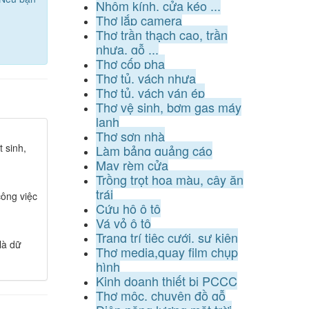
Nhôm kính, cửa kéo ...
Thợ lắp camera
Thợ trần thạch cao, trần
nhựa, gỗ ...
Thợ cốp pha
Thợ tủ, vách nhựa
Thợ tủ, vách ván ép
Thợ vệ sinh, bơm gas máy
lạnh
Thợ sơn nhà
 sinh,
Làm bảng quảng cáo
May rèm cửa
Trồng trọt hoa màu, cây ăn
trái
ông việc
Cứu hộ ô tô
Vá vỏ ô tô
Trang trí tiệc cưới, sự kiện
là dữ
Thợ media,quay film chụp
hình
Kinh doanh thiết bị PCCC
Thợ mộc, chuyên đồ gỗ