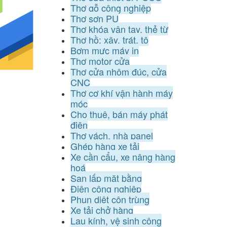
Thợ gỗ công nghiệp
Thợ sơn PU
Thợ khóa vân tay, thẻ từ
Thợ hồ: xây, trát, tô
Bơm mực máy in
Thợ motor cửa
Thợ cửa nhôm đúc, cửa
CNC
Thợ cơ khí vận hành máy
móc
Cho thuê, bán máy phát
điện
Thợ vách, nhà panel
Ghép hàng xe tải
Xe cần cẩu, xe nâng hàng
hoá
San lấp mặt bằng
Điện công nghiệp
Phun diệt côn trùng
Xe tải chở hàng
Lau kính, vệ sinh công