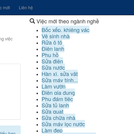
ệc mới
Liên hệ
Việc mới theo ngành nghề
Bốc xếp, khiêng vác
Vệ sinh nhà
ng việc
Rửa ô tô
Điện lạnh
Phụ hồ
Sửa điện
Sửa nước
Hàn xì, sửa vặt
Sửa máy tính...
Làm vườn
Điện gia dụng
Phụ đám tiệc
Sửa tủ lạnh
Sửa quạt
Sửa chữa nhà
Sửa máy lọc nước
Làm đẹp
Nếu bạn