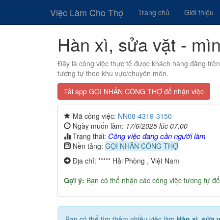
Việc Làm Cho Thợ
Trang chủ
Giới thiệu
Hàn xì, sửa vặt - mì
Đây là công việc thực tế được khách hàng đăng trê
tương tự theo khu vực/chuyên môn.
Tải app GỌI NHÂN CÔNG THỢ để nhận việc
Mã công việc:
NN08-4319-3150
Ngày muốn làm:
17/6/2025 lúc 07:00
Công việc đang cần người làm
Trạng thái:
Nền tảng:
GỌI NHÂN CÔNG THỢ
Địa chỉ: ***** Hải Phòng , Việt Nam
Gợi ý:
Bạn có thể nhận các công việc tương tự để
Bạn có thể tìm thêm nhiều việc làm
Hàn xì, sửa 